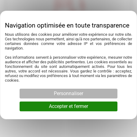
Nous utilisons des cookies pour améliorer votre expérience sur notre site.
Nettoyage des composants
Ces technologies nous permettent, ainsi qu'à nos partenaires, de collecter
certaines données comme votre adresse IP et vos préférences de
navigation.
Le traitement agit efficacement sur les organes sensibles
comme les soupapes, la vanne EGR et le turbo pour
Ces informations servent à personnaliser votre expérience, mesurer notre
audience et afficher des publicités pertinentes. Les cookies essentiels au
restaurer leur mobilité.
fonctionnement du site sont automatiquement activés. Pour tous les
autres, votre accord est nécessaire. Vous gardez le contrôle : acceptez,
refusez ou modifiez vos préférences à tout moment via les paramètres de
cookies.
Personnaliser
Accepter et fermer