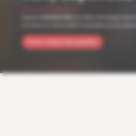
Adoptez le
bioéthanol E85
pour réduire votre budget carbura
Conversion sur mesure, fiable et compatible avec de nombre
Passez à l’éthanol dès aujourd’hui