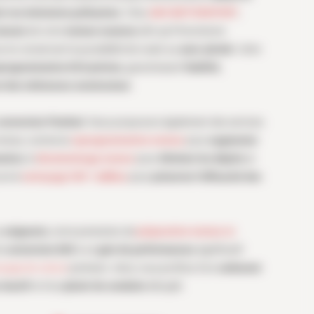
t vos émissions polluantes
. Chez
AKH MOTORSPORT
,
mesure
de votre
moteur essence
afin qu’il fonctionne
ut en conservant la possibilité de rouler au
sans-plomb
. Cette
programmation ECU précise
, garantissant
fiabilité
,
t des tolérances constructeur
.
conversion Flexfuel
. Nous proposons également des services
oteur, comme la
reprogrammation moteur
pour
augmenter
ation
, le
décalaminage moteur
pour
éliminer les dépôts
et
ore le
nettoyage FAP / AdBlue
pour
préserver l’efficacité des
u
exigeants
, notre prestation de
préparation moteur et
la
conversion E85
à un
gain de performances
significatif.
oyage de voiture
premium. Ainsi, vous profitez d’un
carburant
réactif
et d’un
plaisir de conduite
décuplé.