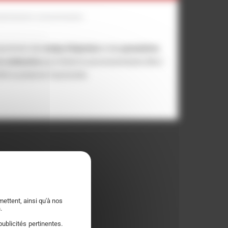
ptimisation consommation
justement des
temps d’injection
et des
paramètres
e combustion
pour limiter la surconsommation liée à
E85 et préserver l’autonomie.
ettent, ainsi qu'à nos
.
ublicités pertinentes.