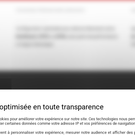
Conversion Flexfuel multi-carburants
O
Configuration optimisée pour alterner librement entre
A
bioéthanol
,
SP95
ou
SP98
, sans perte de performance
d
ni risque mécanique.
l’
okies pour améliorer votre expérience sur notre site. Ces technologies nous perm
cter certaines données comme votre adresse IP et vos préférences de navigation
ent à personnaliser votre expérience, mesurer notre audience et afficher des p