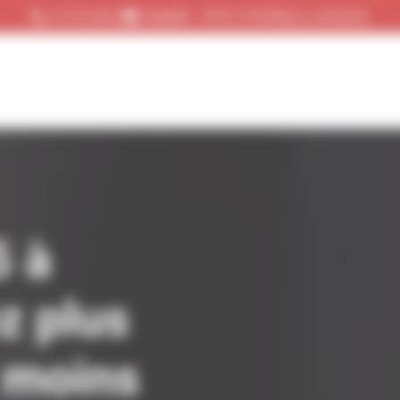
Nous contacter
Samedi
9h00-13H00
0778130801
5 à
ez plus
 moins