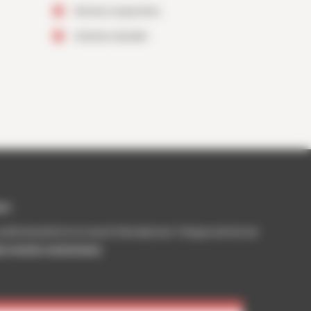
Normes respectées
Solution durable
que
outils de pointe et un savoir-faire éprouvé. Chaque service est
des normes constructeur
.