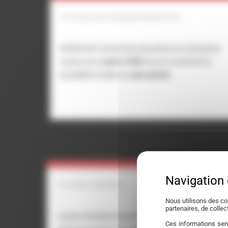
Conversion par reprogrammation ECU
Modification précise des paramètres du calculateur
moteur pour
rouler à l’E85
tout en conservant la
possibilité d’utiliser du
sans-plomb
.
Contrôle et validation
Nous utilisons des co
partenaires, de colle
Analyse détaillée des performances avant et après
Ces informations serv