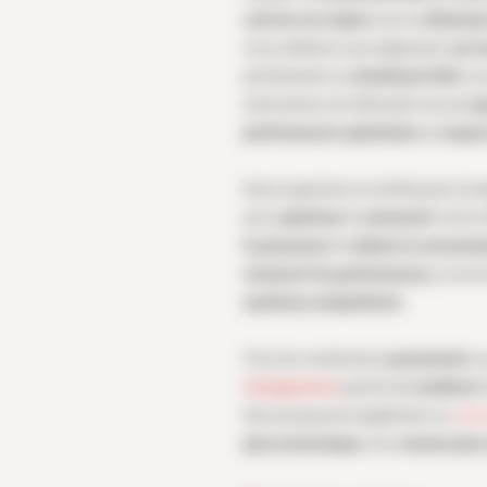
coût de vos trajets
tout en
diminuan
nous réalisons une adaptation
sur 
parfaitement au
bioéthanol E85
, to
intervention est effectuée via une
re
performances optimisées
et
respec
Notre expertise ne se limite pas à la
pour
optimiser
et
entretenir
votre m
la puissance
et
réduire la consomm
restaurer les performances
, ou enc
systèmes antipollution
.
Pour les conducteurs
passionnés
o
échappement
permet de
combiner
Nous proposons également un
nett
plus économique
, d’un
moteur plus 