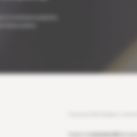
nt et vos émissions polluantes.
ux moteurs essence.
Conversion E85 à Brignais : économ
Passer à la
conversion E85
est aujou