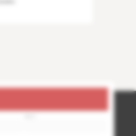
durables
Nom
*