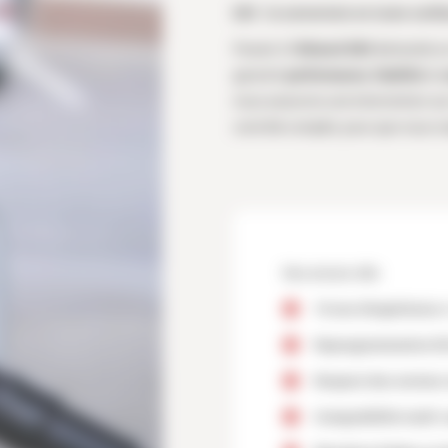
E85 : la conversion en toute confi
Passer à l’
éthanol E85
demande un r
garantir
performance
,
fiabilité
et
nous assurons une intervention su
contrôle complet, pour que vous rou
Nos atouts clés
10 ans d’expérience
e
Reprogrammation E
Respect des normes 
Compatibilité multi-