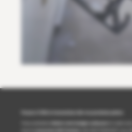
Passez à l’E85 et économisez dès vos prochains pleins
Vous souhaitez
réduire votre budget carburant
et rouler av
Avec la
conversion E85 Flexfuel
, AKH MOTORSPORT vous offr