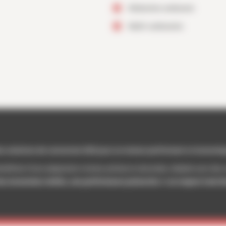
Réduction carburant
Multi-carburants
s solutions de conversion E85 pour un moteur performant et économi
bénéficier d’une adaptation moteur précise et sécurisée, réalisée avec des 
es économies réelles
,
une performance préservée
et
un respect total 