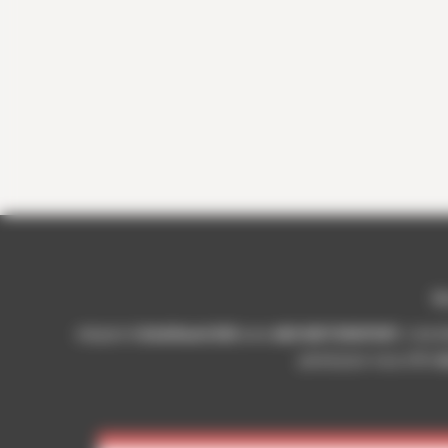
No
Adopter le
bioéthanol E85
avec
AKH MOTORSPORT
, c’est 
pensé pour vous offrir
d