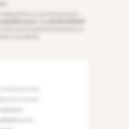
ance
églage précis et un savoir-faire pointu pour
compatibilité moteur
. Chez
AKH MOTORSPORT
,
r mesure avec du matériel haut de gamme et un
liez en toute sérénité.
n optimisation moteur
CU
précise et sécurisée
constructeur
carburants
garantie