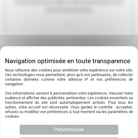
(avant/après) pour valider les gains de performance et la
conformité des résultats.
Nous utilisons des cookies pour améliorer votre expérience sur notre site.
Ces technologies nous permettent, ainsi qu'à nos partenaires, de collecter
certaines données comme votre adresse IP et vos préférences de
navigation.
Ce que disent nos clients
Ces informations servent à personnaliser votre expérience, mesurer notre
audience et afficher des publicités pertinentes. Les cookies essentiels au
fonctionnement du site sont automatiquement activés. Pour tous les
autres, votre accord est nécessaire. Vous gardez le contrôle : acceptez,
refusez ou modifiez vos préférences à tout moment via les paramètres de
cookies.
Personnaliser