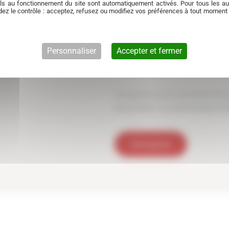
ls au fonctionnement du site sont automatiquement activés. Pour tous les aut
continue sur les dernières évolutio
ez le contrôle : acceptez, refusez ou modifiez vos préférences à tout moment
dont les spécificités techniques évol
priorité, avec un strict respect des 
Personnaliser
Accepter et fermer
Basés à Brignais, nous intervenons s
ou encore Bourgoin-Jallieu — une z
Une question sur la conversion E85 
personnalisé : on prend le temps d’é
Devis gratuit