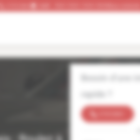
Nous contacte
Jeudi
9h00-12h00 | 13h30-18h00
0778130801
Besoin d’une i
rapide ?
0778130801
is : Roulez à