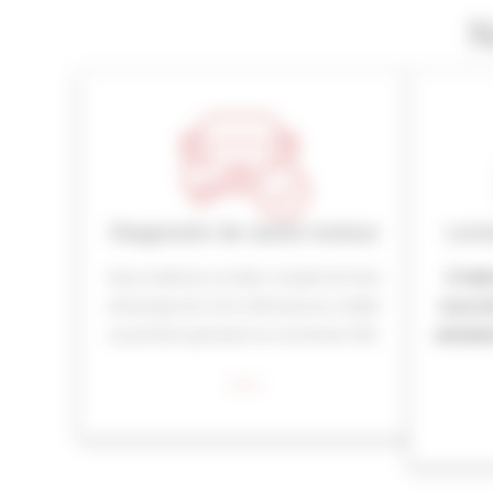
N
Diagnostic de santé moteur
Lect
Nous réalisons un bilan complet de l’état
À l’aid
mécanique de votre véhicule pour valider
nous ex
sa parfaite aptitude à la conversion E85.
calculat