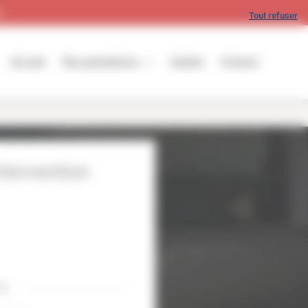
r
Tout refuser
Accueil
Nos prestations
Galerie
Contact
ntervention
ou