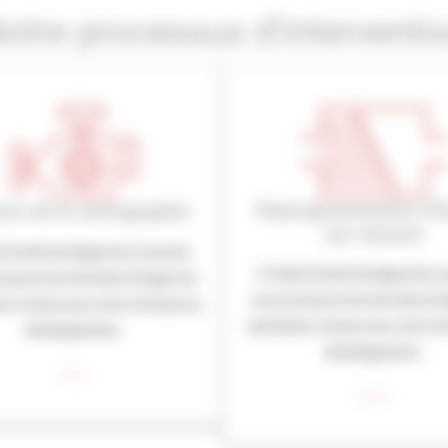
otre processus d’interventi
Reprogrammation Fle
ure de la cartographie
sur mesure
e d’outils de diagnostic avancés,
À l’aide d’outils de diagnostic 
trayons les données d’origine du
nous extrayons les données d’or
eur moteur pour servir de base au
calculateur moteur pour servir d
développement.
développement.