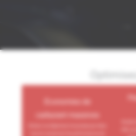
Optimisez
Fl
Économies de
carburant massives
Roulez 
Divisez vos dépenses à la pompe par deux
E85, au
tout en conservant les performances de