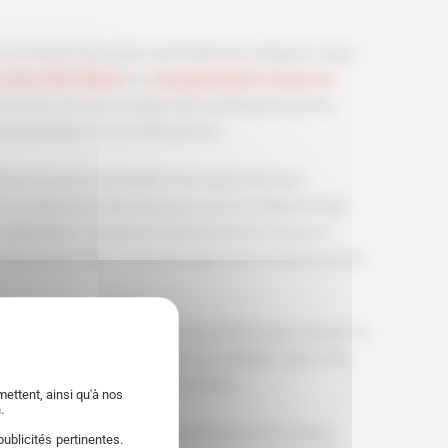
ne histoire de passion automobile née à Brignais, à deux
version E85 Flexfuel
et la
reprogrammation moteur sur
ucteurs de toute la région dans l’optimisation de leur
 du quotidien ou d’une belle sportive.
dans le secteur automobile, notre expert intervient
du diagnostic initial jusqu’aux tests de validation finale.
ers génériques : chaque cartographie E85 est conçue en
 attentes du client. C’est cette approche sur mesure qui fait
 interlocuteur unique, un banc de puissance pour mesurer les
e totale sur les résultats. On vous explique ce qu’on fait,
e les chiffres. Simple, concret, honnête.
ettent, ainsi qu'à nos
.
professionnel haut de gamme et assurons une formation
ublicités pertinentes.