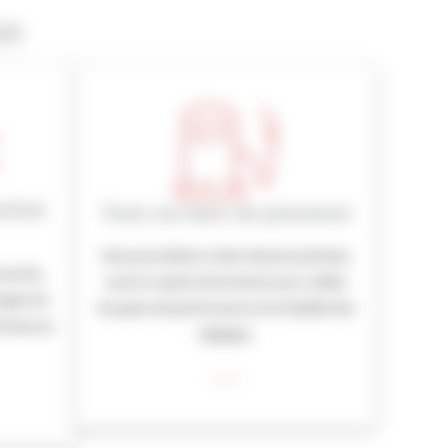
on
xfuel
Tests sur banc de puissance
Nous procédons à des mesures précises
avancés,
avant et après intervention pour valider
igine du
les gains de performance et la fiabilité des
e base au
réglages.