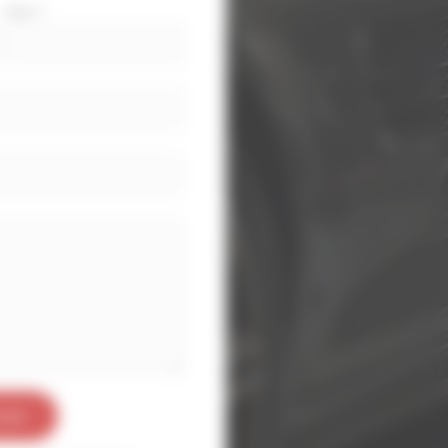
Nom
*
oyer