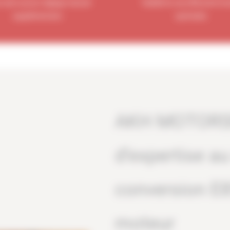
 sans aucun réglage manuel
fiabilité et une efficacité mo
supplémentaire.
optimales.
AKH MOTORSP
d’expertise au
conversion E8
moteur