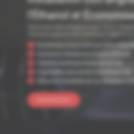
l’Éthanol et Économis
Spécialiste E85 à Brignais avec 10 ans d’expér
carburant grâce à une conversion fiable et su
Économisez jusqu’à 50% sur votre carbura
Conversion Flexfuel sur mesure à Brignais
Expertise technique de plus de 20 ans
Compatible sans plomb et bioéthanol E85
Réduction immédiate de vos émissions pol
Demande de devis