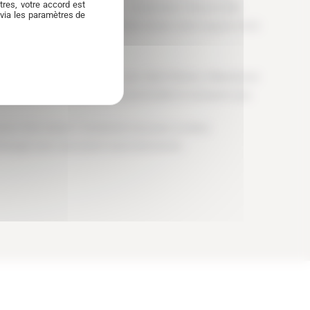
res, votre accord est
ns des technologies carburant — notamment l’éthanol E85,
 via les paramètres de
uent régulièrement. La fiabilité du moteur reste toujours notre
tolérances constructeur.
ur un large secteur incluant Lyon, Saint-Étienne, Villeurbanne
one dense où les passionnés d’automobile ne manquent pas.
pour votre voiture ? Contactez-nous pour un devis
changer avec vous avant toute intervention.