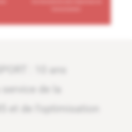
teur
d’un biocarburant plus respectueux de
l’environnement.
ORT : 10 ans
 service de la
5 et de l’optimisation