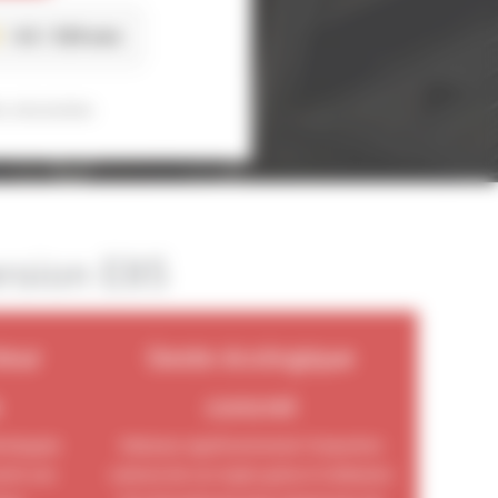
4.6
529 avis
s sécurisées
ersion E85
teur
Geste écologique
e
concret
veloppée
Réduisez significativement l’empreinte
ntir une
carbone de vos trajets grâce à l’utilisation