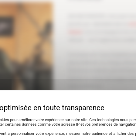
AKH MOTORSPORT, c’est avant tout u
pas de Lyon. Spécialisés dans la
con
mesure
, nous accompagnons les cond
véhicule — qu’il s’agisse d’un modèle
Fort de plus de 10 ans d’expérience 
personnellement sur chaque véhicule, 
Pas de sous-traitance, pas de fichi
fonction du moteur, de l’usage et des
toute la différence.
Ce qui nous distingue vraiment ? Un
gains avant/après, et une transparenc
pourquoi on le fait, et on vous montr
okies pour améliorer votre expérience sur notre site. Ces technologies nous perm
cter certaines données comme votre adresse IP et vos préférences de navigation
Nous travaillons avec un matériel 
ent à personnaliser votre expérience, mesurer notre audience et afficher des p