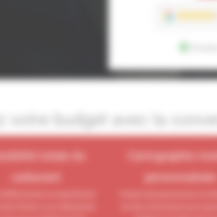
Donnée
 votre budget avec la conv
exibilité totale du
Cartographie mo
carburant
personnalisé
indifféremment au Superéthanol
Chaque reprogrammation est dé
 Sans Plomb, ou au mélange des
sur banc de puissance pour gara