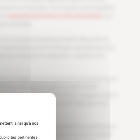
essionnel à l’hydrogène. Notre expertise s’étend également
’à la
reprogrammation moteur sur banc de puissance
, pour
tion automobile.
ns les techniques de pointe pour éliminer efficacement la
t les performances de votre véhicule. Cette expérience nous
es avec la précision d’un spécialiste… y compris sur les
tilisation d’équipements professionnels haut de gamme et une
ervention débute par un diagnostic précis, suivi du
e en profondeur chambres de combustion, soupapes et circuits
mbustion optimisée, des performances restaurées et une
on.
ettent, ainsi qu'à nos
nologies de décalaminage les plus avancées, nous garantissons
.
tructeur. Notre matériel professionnel nous permet d’obtenir
ublicités pertinentes.