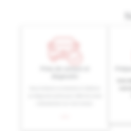
N
Prise de contact et
Prépa
diagnostic
Votre v
Nous évaluons vos besoins et réalisons
notre 
un diagnostic précis pour cibler les zones
à décalaminer sur votre moteur.