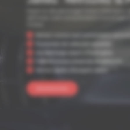
Expert en décalaminage moteur à Bourgoin-Jal
optimisez votre consommation et prolongez la
moteur.
Moteur comme neuf, performance retrouvé
Économies de carburant garanties.
Décalaminage expert à l’hydrogène.
Fiabilité moteur préservée durablement.
Service rapide à Bourgoin-Jallieu.
Demande de devis