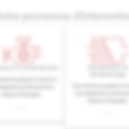
otre processus d’interventi
Déroulement du
ration et raccordement
décalaminage
éhicule est préparé et connecté à
Votre véhicule est préparé et co
équipement professionnel pour
notre équipement professionn
l’injection d’hydrogène.
l’injection d’hydrogène.