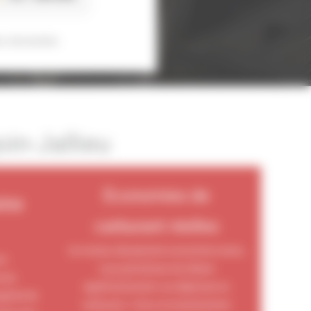
s sécurisées
in-Jallieu
Économies de
lité
carburant réelles
Un moteur décalaminé consomme moins,
te
vous permettant de réduire
nces
significativement vos dépenses en
gévité de
carburant. C’est un investissement