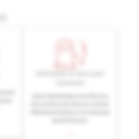
on
Vérification et tests post-
traitement
nnecté à
Après le décalaminage, nous effectuons
el pour
des contrôles et des tests pour confirmer
l’efficacité de l’opération et la restauration
des performances.