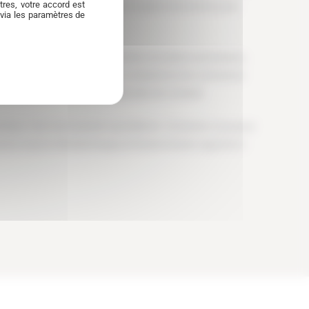
res, votre accord est
contrôles systématiques avant et après intervention pour
 via les paramètres de
ourgoin-Jallieu et ses spécificités (circulation périurbaine,
nos conseils d’entretien. Nous comprenons les contraintes
assement moteur selon les habitudes de conduite.
 moteur, c’est notre passion quotidienne. Contactez-nous pour
vrez ce qu’un décalaminage professionnel peut apporter à