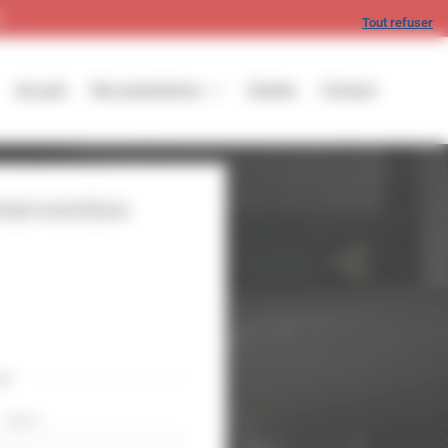
r
Tout refuser
Accueil
Nos prestations
Galerie
Contact
ntervention
ou
Nom
*