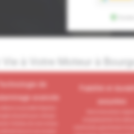
Donnée
Vie à Votre Moteur à Bourgo
Technologie de
Fiabilité et durabi
laminage avancée
assurées
tilisons un procédé d’injection
Notre intervention respec
rogène de pointe pour nettoyer
scrupuleusement les toléra
ment l’intérieur de votre moteur.
constructeur, garantissant la lon
méthode douce et non invasive