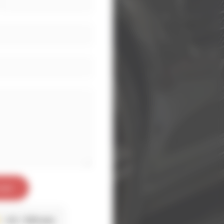
oyer
4.6
529 avis