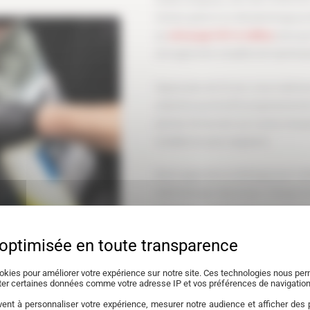
moteur grâce à un décalaminage prof
au
nettoyage FAP et AdBlue
ainsi qu
une approche complète de l’optimisa
Depuis plus de 20 ans, nous maîtriso
calamine qui étouffe progressivemen
permet d’intervenir sur toutes marqu
modèles les plus exigeants.
Notre approche se distingue par l’u
méthodologie rigoureuse. Chaque int
traitement à l’hydrogène qui nettoi
d’admission. Les résultats ? Une co
réduction notable de la consommati
okies pour améliorer votre expérience sur notre site. Ces technologies nous perm
Certifié dans l’utilisation des tech
cter certaines données comme votre adresse IP et vos préférences de navigation
le respect total des tolérances cons
ent à personnaliser votre expérience, mesurer notre audience et afficher des p