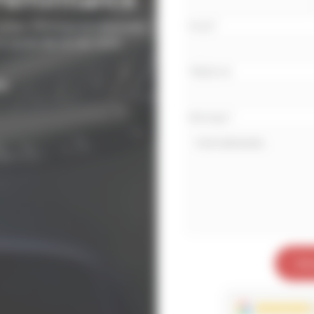
avec
lieu. Éliminez la calamine,
Email
*
téléphone
 durée de vie de votre
Téléphone
e.
Message
*
Env