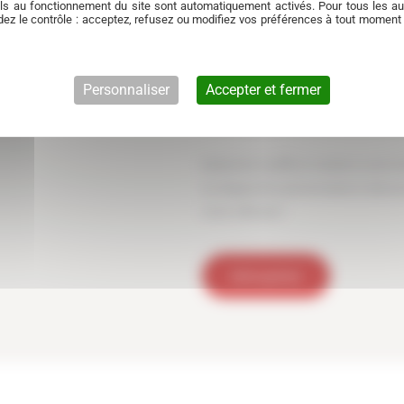
ls au fonctionnement du site sont automatiquement activés. Pour tous les aut
des résultats mesurables, avec des 
ez le contrôle : acceptez, refusez ou modifiez vos préférences à tout moment
valider l’efficacité du traitement.
Notre connaissance du territoire de B
Personnaliser
Accepter et fermer
trajets mixtes) nous aide à adapter 
locales qui peuvent accélérer l’encr
Redonner souffle et vitalité à votre
un diagnostic personnalisé et décou
votre véhicule !
Devis gratuit