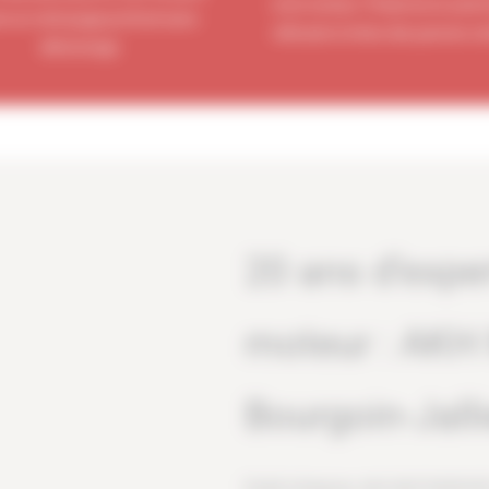
votre moteur. Préservez la santé
re un nettoyage profond sans
véhicule et évitez des pannes c
démontage.
20 ans d’expe
moteur : AKH 
Bourgoin-Jall
Établi à Brignais, AKH MOTORSPORT i