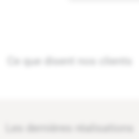
Ce que disent nos clients
Les dernières réalisations