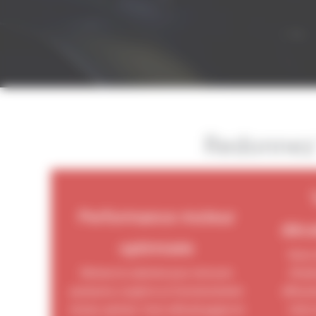
Redonnez 
Performance moteur
déca
optimisée
Nous u
Éliminez la calamine pour retrouver
d’hyd
puissance, couple et un fonctionnement
efficace
moteur optimal. Votre véhicule gagne en
Cette 