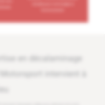
 de votre
rentable pour votre budget et
oûteuses.
l’environnement.
rtise en décalaminage
Motorsport intervient à
ieu
ntervient à Bourgoin-Jallieu pour redonner vie à votre